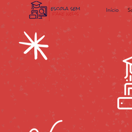
Início
S