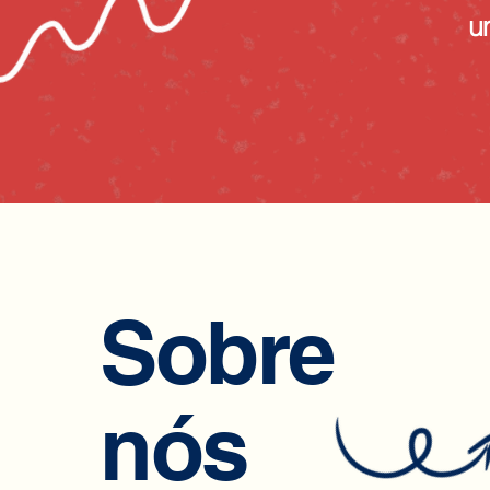
u
Sobre
nós