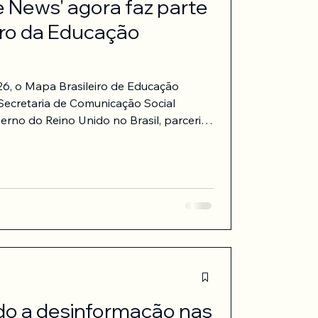
e News' agora faz parte
iro da Educação
6, o Mapa Brasileiro de Educação
a Secretaria de Comunicação Social
rno do Reino Unido no Brasil, parceria
ção da UNESCO Brasil. A plataforma é
indo navegar por região, tema,
ndo práticas inspiradoras que podem
educativos. O Mapa reúne 226
s que mostram
do a desinformação nas