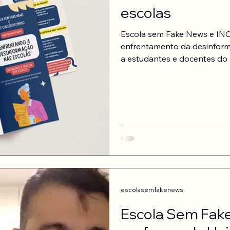
escolas
Escola sem Fake News e INCT Caleidoscópio lançam guia para
enfrentamento da desinformação n
a estudantes e docentes do Ensino Fundamental II e Ensino Médio,
o guia discute práticas de 
raça , de modo a propor ações co
enfrentamento desse problem
a democracia. O material foi criado a partir de sugestões de
educadores(as) da rede de e
escolasemfakenews
Escola Sem Fak