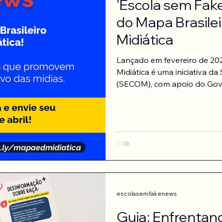
'Escola sem Fak
do Mapa Brasile
Midiática
Lançado em fevereiro de 202
Midiática é uma iniciativa d
(SECOM), com apoio do Gove
técnica do Porvir e coopera
interativa e gratuita, permit
abordagem e formato, reuni
ser adaptadas a diferentes contextos 
experiências de todo o paí
escolasemfakenews
Guia: Enfrentan