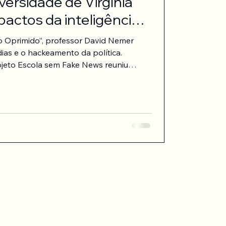
versidade de Virgínia
actos da inteligência
esinformação no cenário
do Oprimido”, professor David Nemer
as e o hackeamento da política.
ojeto Escola sem Fake News reuniu
na primeira segunda-feira de maio.