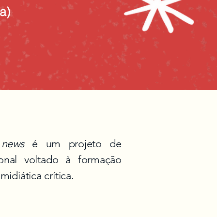
a)
 news
é um projeto de
cional voltado à formação
diática crítica.