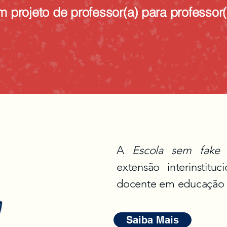
m projeto de professor(a) para professor(
A
Escola sem fake
extensão interinstitu
docente em educação mi
Saiba Mais