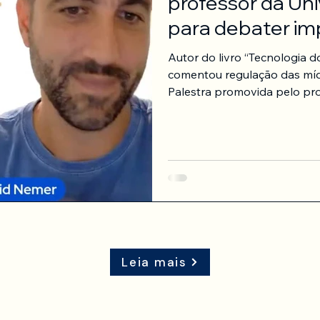
professor da Uni
para debater imp
artificial e da d
Autor do livro “Tecnologia 
político
comentou regulação das mídi
Palestra promovida pelo pr
pesquisadores e estudantes 
Leia mais