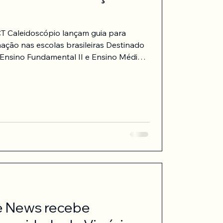
as escolas brasileiras Destinado
desinformação relacionadas a gênero e
letivas e individuais para o
a que afeta escolas e traz riscos para
nsi
e News recebe